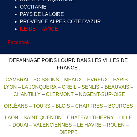
OCCITANIE
PAYS DE LA LOIRE
PROVENCE-ALPES-CÔTE D’AZUR
ÎLE-DE-FRANCE
Facebook
DEPANNAGE POIDS LOURD DANS LES VILLES DE
FRANCE :
CAMBRAI
–
SOISSONS
–
MEAUX
–
ÉVREUX
–
PARIS
–
LYON
–
LA JONQUERA
–
CREIL
–
SENLIS
–
BEAUVAIS
–
CHANTILLY
–
CLERMONT
–
NOGENT-SUR-OISE
ORLÉANS
–
TOURS
–
BLOIS
–
CHARTRES
–
BOURGES
LAON
–
SAINT-QUENTIN
–
CHATEAU THIERRY
–
LILLE
–
DOUAI
–
VALENCIENNES
–
LE HAVRE
–
ROUEN
–
DIEPPE