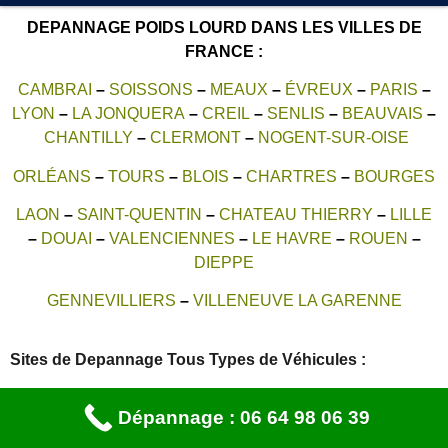
DEPANNAGE POIDS LOURD DANS LES VILLES DE
FRANCE :
CAMBRAI
–
SOISSONS
–
MEAUX
–
ÉVREUX
–
PARIS
–
LYON
–
LA JONQUERA
–
CREIL
–
SENLIS
–
BEAUVAIS
–
CHANTILLY
–
CLERMONT
–
NOGENT-SUR-OISE
ORLÉANS
–
TOURS
–
BLOIS
–
CHARTRES
–
BOURGES
LAON
–
SAINT-QUENTIN
–
CHATEAU THIERRY
–
LILLE
–
DOUAI
–
VALENCIENNES
–
LE HAVRE
–
ROUEN
–
DIEPPE
GENNEVILLIERS
–
VILLENEUVE LA GARENNE
Sites de Depannage Tous Types de Véhicules :
depannage auto paris
–
Dépannage pneu Paris
Dépannage : 06 64 98 06 39
Inversion Carburant
–
Serrurier Voiture
–
depannage batterie
voiture paris