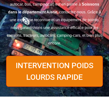
autocar, bus, campingcar) est en panne
à
Soissons
dans le département Aisne
, contactez-nous. Grâce à
une expertise reconnue et un équipement de pointe,
nous garantissons une assistance efficace pour
les
camions, tracteurs, autocars, camping-cars
, et bien plus
encore.
INTERVENTION POIDS
LOURDS RAPIDE